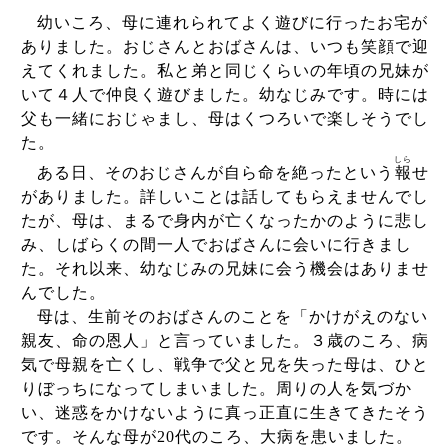
幼いころ、母に連れられてよく遊びに行ったお宅が
ありました。おじさんとおばさんは、いつも笑顔で迎
えてくれました。私と弟と同じくらいの年頃の兄妹が
いて４人で仲良く遊びました。幼なじみです。時には
父も一緒におじゃまし、母はくつろいで楽しそうでし
た。
しら
ある日、そのおじさんが自ら命を絶ったという
報
せ
がありました。詳しいことは話してもらえませんでし
たが、母は、まるで身内が亡くなったかのように悲し
み、しばらくの間一人でおばさんに会いに行きまし
た。それ以来、幼なじみの兄妹に会う機会はありませ
んでした。
母は、生前そのおばさんのことを「かけがえのない
親友、命の恩人」と言っていました。３歳のころ、病
気で母親を亡くし、戦争で父と兄を失った母は、ひと
りぼっちになってしまいました。周りの人を気づか
い、迷惑をかけないように真っ正直に生きてきたそう
です。そんな母が
20
代のころ、大病を患いました。