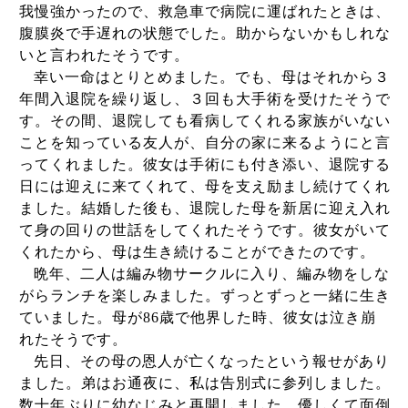
我慢強かったので、救急車で病院に運ばれたときは、
腹膜炎で手遅れの状態でした。助からないかもしれな
いと言われたそうです。
幸い一命はとりとめました。でも、母はそれから３
年間入退院を繰り返し、３回も大手術を受けたそうで
す。その間、退院しても看病してくれる家族がいない
ことを知っている友人が、自分の家に来るようにと言
ってくれました。彼女は手術にも付き添い、退院する
日には迎えに来てくれて、母を支え励まし続けてくれ
ました。結婚した後も、退院した母を新居に迎え入れ
て身の回りの世話をしてくれたそうです。彼女がいて
くれたから、母は生き続けることができたのです。
晩年、二人は編み物サークルに入り、編み物をしな
がらランチを楽しみました。ずっとずっと一緒に生き
ていました。母が
86
歳で他界した時、彼女は泣き崩
れたそうです。
先日、その母の恩人が亡くなったという報せがあり
ました。弟はお通夜に、私は告別式に参列しました。
数十年ぶりに幼なじみと再開しました。優しくて面倒