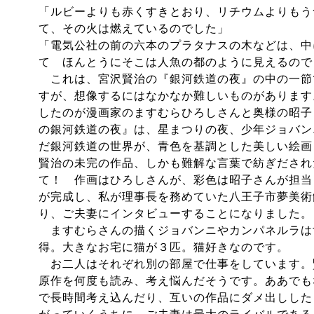
「ルビーよりも赤くすきとおり、リチウムよりもう
て、その火は燃えているのでした」
「電気公社の前の六本のプラタナスの木などは、中
て ほんとうにそこは人魚の都のように見えるので
これは、宮沢賢治の『銀河鉄道の夜』の中の一節
すが、想像するにはなかなか難しいものがあります
したのが漫画家のますむらひろしさんと奥様の昭子
の銀河鉄道の夜』は、星まつりの夜、少年ジョバン
だ銀河鉄道の世界が、青色を基調とした美しい絵画
賢治の未完の作品、しかも難解な言葉で紡ぎだされ
て！ 作画はひろしさんが、彩色は昭子さんが担当
が完成し、私が理事長を務めていた八王子市夢美術
り、ご夫妻にインタビューすることになりました。
ますむらさんの描くジョバンニやカンパネルラは
得。大きなお宅に猫が３匹。猫好きなのです。
お二人はそれぞれ別の部屋で仕事をしています。
原作を何度も読み、考え悩んだそうです。ああでも
で長時間考え込んだり、互いの作品にダメ出しした