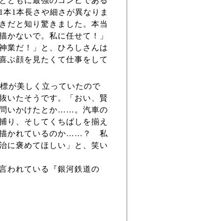
とともに最強のコンビである
1
本
1
本長さや細さが異なりま
きだと知り驚きました。本当
描かないで。私に任せて！」
神業だ！」と、ひろしさんは
喜ぶ顔を見たくて仕事をして
標が美しく立っていたので
抜いたそうです。「おい、賢
問いかけたとか……。汽車の
捕り、そしてくちばしを揃え
描かれているのか……？ 私
治に褒めてほしい」と、笑い
言われている『銀河鉄道の