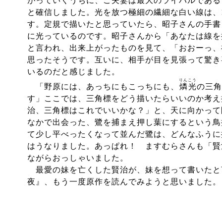
がっていくうちに、ご夫妻は最大のライバルである
と確信しました。光を放つ極細の繊細な白い線は、
す。定規で描いたと思っていたら、昭子さんの手書
に光っているのです。昭子さんから「あなたは線を
と言われ、出来上がったものを見て、「おおーっ、
思ったそうです。互いに、相手が目を見張って驚き
いるのだと感じました。
りんこう
「野原には、あっちにもこっちにも、
燐光
の三角
す」ここでは、三角標をどう描いたらいいのか考え
治、三角標はこれでいいかな？」と、天に向かって
なかで出会った、鷺を捕まえ押し葉にするという鳥
て少し平べったくなって並んだ鷺は、どんなふうに
はうなりました。あっぱれ！ ますむらさんも「賢
ながらおっしゃいました。
最愛の妹を亡くした賢治が、妹を想って書いたと
夜』、もう一度原作を読んでみようと思いました。