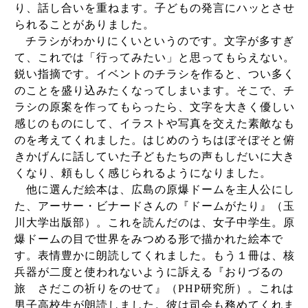
り、話し合いを重ねます。子どもの発言にハッとさせ
られることがありました。
チラシがわかりにくいというのです。文字が多すぎ
て、これでは「行ってみたい」と思ってもらえない。
鋭い指摘です。イベントのチラシを作ると、つい多く
のことを盛り込みたくなってしまいます。そこで、チ
ラシの原案を作ってもらったら、文字を大きく優しい
感じのものにして、イラストや写真を交えた素敵なも
のを考えてくれました。はじめのうちはぼそぼそと俯
きかげんに話していた子どもたちの声もしだいに大き
くなり、頼もしく感じられるようになりました。
他に選んだ絵本は、広島の原爆ドームを主人公にし
た、アーサー・ビナードさんの『ドームがたり』（玉
川大学出版部）。これを読んだのは、女子中学生。原
爆ドームの目で世界をみつめる形で描かれた絵本で
す。表情豊かに朗読してくれました。もう１冊は、核
兵器が二度と使われないように訴える『おりづるの
旅 さだこの祈りをのせて』（
PHP
研究所）。これは
男子高校生が朗読しました。彼は司会も務めてくれま