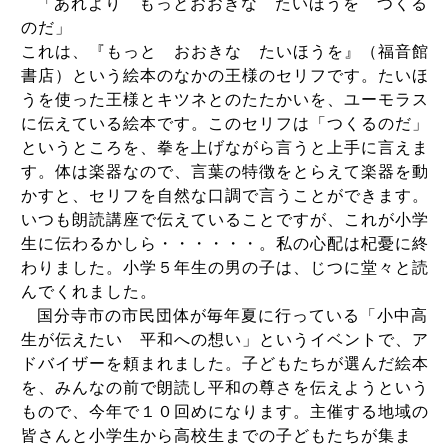
「あれより もっとおおきな たいほうを つくる
のだ」
これは、『もっと おおきな たいほうを』（福音館
書店）という絵本のなかの王様のセリフです。たいほ
うを使った王様とキツネとのたたかいを、ユーモラス
に伝えている絵本です。このセリフは「つくるのだ」
というところを、拳を上げながら言うと上手に言えま
す。体は楽器なので、言葉の特徴をとらえて楽器を動
かすと、セリフを自然な口調で言うことができます。
いつも朗読講座で伝えていることですが、これが小学
生に伝わるかしら・・・・・・。私の心配は杞憂に終
わりました。小学５年生の男の子は、じつに堂々と読
んでくれました。
国分寺市の市民団体が毎年夏に行っている「小中高
生が伝えたい 平和への想い」というイベントで、ア
ドバイザーを頼まれました。子どもたちが選んだ絵本
を、みんなの前で朗読し平和の尊さを伝えようという
もので、今年で１０回めになります。主催する地域の
皆さんと小学生から高校生までの子どもたちが集ま