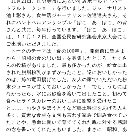
11
月
21
日、国分寺市にあるいずみホールで「ハー
トフルトークショー」を行いました。ジャーナリスト
池上彰さん、食生活ジャーナリスト佐達達夫さん、そ
れにハンドベルアンサンブル「ぽこ あ ぽこ」の皆
さんと共に、毎年行っています。「ぽこ あ ぽこ」
は、１１月１２日、全国公民館研究集会東京大会にも
ご出演いただきました。
トークのテーマは「食の
100
年」。開催前に皆さま
から「昭和の食の思い出」を募集したところ、たくさ
んの投稿がありました。最も多かったのが、給食に出
された脱脂粉乳がまずかったこと。逆においしかった
のは、鯨の竜田揚げでした。友人の家でいただいた粉
末ジュースが甘くておいしかった！ でも、うちには
なかったら、水にお砂糖を溶いて出したこと。初めて
食べたライスカレーのおいしさに衝撃を受けたこ
と……。おやきやほうとうなど郷土料理をあげる人も
多く、質素な食卓を文句も言わず家族で囲み食べてい
たことや、懸命に働いて育ててくれた親に対する感謝
の念を書いてくれた人もいました。まさに「昭和、あ