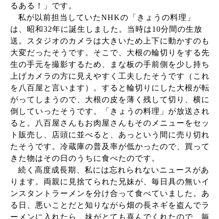
るある！」です。
私が以前担当していた
NHK
の「きょうの料理」
は、昭和
32
年に誕生しました。当時は
10
分間の生放
送。スタジオのカメラは大きいため上下に動かすのも
大変だったそうです。そこで、大根の輪切りをする先
生の手元を撮影するため、まな板の手前側を少し持ち
上げカメラの方に見えやすく工夫したそうです（これ
を八百屋と言います）。すると輪切りにした大根が転
がってしまうので、大根の皮を薄く残して切り、横に
倒していったそうです。「きょうの料理」が放送され
ると。八百屋さんもお肉屋さんもそのメニューをセッ
ト販売し、店頭に並べると、あっという間に売り切れ
たそうです。冷蔵庫の普及率が低かったので、買って
きた物はその日のうちに食べたのです。
続く高度成長期、私には忘れられないニュースがあ
ります。両親に見捨てられた兄妹が、毎日具の無いイ
ンスタントラーメンを分け合って食べていました。あ
る日、悪いことだと知りながら畑の長ネギを盗んでラ
ーメンに入れたら、妹がとても喜んでくれたので、毎