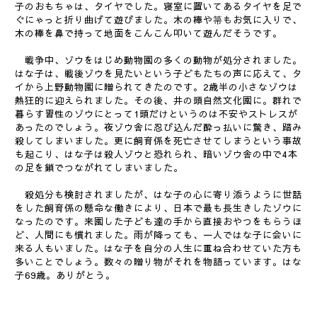
子のおもちゃは、タイヤでした。寝室に置いてあるタイヤを足で
ぐにゃっと折り曲げて遊びました。木の棒や箒もお気に入りで、
木の棒を鼻で持って地面をこんこん叩いて遊んだそうです。
戦争中、ゾウをはじめ動物園の多くの動物が処分されました。
はな子は、戦後ゾウを見たいという子どもたちの声に応えて、タ
イから上野動物園に贈られてきたのです。2歳半の小さなゾウは
熱狂的に迎えられました。その後、井の頭自然文化園に。群れで
暮らす習性のゾウにとって1頭だけというのは不安やストレスが
あったのでしょう。夜ゾウ舎に忍び込んだ酔っ払いに驚き、踏み
殺してしまいました。更に飼育係を死亡させてしまうという事故
も起こり、はな子は殺人ゾウと恐れられ、暗いゾウ舎の中で4本
の足を鎖でつながれてしまいました。
殺処分も検討されましたが、はな子の心に寄り添うように世話
をした飼育係の懸命な働きにより、日本で最も長生きしたゾウに
なったのです。来園した子ども達の手から直接おやつをもらうほ
ど、人間にも慣れました。雨が降っても、一人ではな子に会いに
来る人もいました。はな子を自分の人生に重ね合わせていた方も
多いことでしょう。数々の贈り物がそれを物語っています。はな
子69歳。ありがとう。