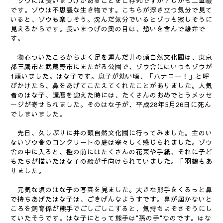
ゾウには長いまつげがあることをご存知ですか？しかも二重瞼
です。ゾウは不思議な生き物です。こちらが浮き立つ気分で見て
いると、ゾウも楽しそう。沈んだ気分でいるとゾウも寂しそうに
見えるからです。長いまつげの奥の目は、愁いを含んで雄弁で
す。
物心ついたころからよく足を運んだ井の頭自然文化園は、東京
都三鷹市と武蔵野市にまたがる公園で、ゾウ舎にはいつもゾウが
1頭いました。はな子です。息子が幼い頃、「ハナコ―！」と呼
びかけたら、鼻をあげてこたえてくれたことがありました。人気
者のはな子、還暦を迎えた時には、たくさんのおめでとうメッセ
ージが寄せられました。そのはな子が、平成28年5月26日に死ん
でしまいました。
先日、久しぶりに井の頭自然文化園に行ってみました。主のい
ないゾウ舎のコンクリートの庭は寒々しく感じられました。ゾウ
舎の中に入ると、檻の前にはたくさんの花束や手紙、それに子ど
もたちが描いたはな子の絵が手向けられていました。千羽鶴もあ
りました。
元気な頃のはな子の写真を見ました。大きな熊手をくるっと鼻
で持ちあげたはな子は、ごきげんなようすです。鼻が届かないと
ころを飼育係が熊手でごしごしこすると、気持ちよそさそうにし
ていたそうです。はな子にとって熊手は"孫の手"なのです。はな