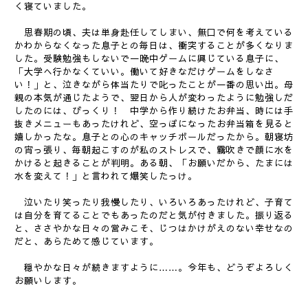
く寝ていました。
思春期の頃、夫は単身赴任してしまい、無口で何を考えている
かわからなくなった息子との毎日は、衝突することが多くなりま
した。受験勉強もしないで一晩中ゲームに興じている息子に、
「大学へ行かなくていい。働いて好きなだけゲームをしなさ
い！」と、泣きながら体当たりで叱ったことが一番の思い出。母
親の本気が通じたようで、翌日から人が変わったように勉強しだ
したのには、びっくり！ 中学から作り続けたお弁当、時には手
抜きメニューもあったけれど、空っぽになったお弁当箱を見ると
嬉しかったな。息子との心のキャッチボールだったから。朝寝坊
の宵っ張り、毎朝起こすのが私のストレスで、霧吹きで顔に水を
かけると起きることが判明。ある朝、「お願いだから、たまには
水を変えて！」と言われて爆笑したっけ。
泣いたり笑ったり我慢したり、いろいろあったけれど、子育て
は自分を育てることでもあったのだと気が付きました。振り返る
と、ささやかな日々の営みこそ、じつはかけがえのない幸せなの
だと、あらためて感じています。
穏やかな日々が続きますように……。今年も、どうぞよろしく
お願いします。