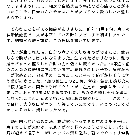
あけまして、おめでとうございます。今年こそ、穏やかな年に
なりますように……。相次ぐ自然災害や事故など心痛むことが多
いからこそ、日常のささやかなことがたまらなく愛おしいと感じ
るのでしょう。
そんなことを考える機会がありました。昨年11月下旬、息子の
結婚披露宴で二人が中座している時にスピーチを頼まれたので
す。結婚式の数日前に、この原稿を書いています。
息子が生まれた時、自分の命より大切なものができたと、愛お
しさで胸がいっぱいになりました。生まれたばかりなのに、私の
指をぎゅっと握りしめた時の力の強さに驚きました。30年近く前
のことなのに鮮明に覚えています。寝起きの良い子で、昼寝から
目が覚めると、お布団の上にちょこんと座って恥ずかしそうに笑
う顔が好きでした。1歳の誕生日の2日前、背後に気配を感じたの
で振り返ると、両手を挙げて立ち上がり左足を一歩前に出してい
ました。初めて3歩歩いた瞬間でした。あの時の嬉しそうな顔は
忘れられません。初めて描いた絵は私の顔でした。三日月のよう
な目に、大きな口がニッコリ笑っていたのです。いつも叱ってば
かりいるのに、嬉しかったなぁ。
幼稚園へ通い始めた頃、我が家へやってきた猫のミルキーは、
息子のことが大好き。夜息子がベッドへ入ろうとすると、パッと
飛び起きて息子と一緒にベッドへ潜り込み、朝までぐっすり仲良