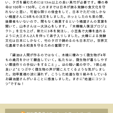
い、タガを編むためには13ｍ以上の長い真竹が必要です。樽の寿
命は100年～150年。このままでは日本が誇る発酵の食文化を守
れないと思い、可能な限りの借金をして、日本でただ1社しかな
い桶屋さんに9本もの注文をしました。ホッとしたのも束の間、
後継者もいないので、間もなく廃業するという桶屋さんの言葉を
聞いて、山本さんは一大決心をします。「木樽職人復活プロジェ
クト」を立ち上げ、新たに3本を発注し、小豆島で大樽を造れる
ように大工さん2人を伴って弟子入りしました。大樽による発酵
文化は日本にしかなく、竹のタガで締めるのも日本だけ。世界文
化遺産である和食を守るための奮闘です。
「醤油は人間が作るのではなく、木桶に棲みつく微生物が4年
もの歳月をかけて醸造していく。私たちは、微生物が暮らしやす
い環境作りの手伝いをすること」。ほの暗い蔵の中で、?居心地
良いよ"とつぶやく微生物の声が聞こえてくるような気がしまし
た。効率重視の波に溺れず、こうした地道な取り組みをしている
お醤油屋さんがいることに感激しました。まさに"地道にコツコ
ツ"ですね！