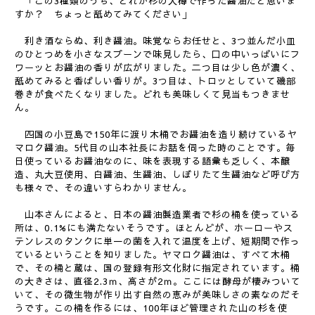
「この3種類のうち、どれが杉の大樽で作った醤油だと思いま
すか？ ちょっと舐めてみてください」
利き酒ならぬ、利き醤油。味覚ならお任せと、3つ並んだ小皿
のひとつめを小さなスプーンで味見したら、口の中いっぱいにフ
ワーッとお醤油の香りが広がりました。二つ目は少し色が濃く、
舐めてみると香ばしい香りが。3つ目は、トロッとしていて磯部
巻きが食べたくなりました。どれも美味しくて見当もつきませ
ん。
四国の小豆島で150年に渡り木桶でお醤油を造り続けているヤ
マロク醤油。5代目の山本社長にお話を伺った時のことです。毎
日使っているお醤油なのに、味を表現する語彙も乏しく、本醸
造、丸大豆使用、白醤油、生醤油、しぼりたて生醤油など呼び方
も様々で、その違いすらわかりません。
山本さんによると、日本の醤油製造業者で杉の桶を使っている
所は、0.1%にも満たないそうです。ほとんどが、ホーローやス
テンレスのタンクに単一の菌を入れて温度を上げ、短期間で作っ
ているということを知りました。ヤマロク醤油は、すべて木桶
で、その桶と蔵は、国の登録有形文化財に指定されています。桶
の大きさは、直径2.3ｍ、高さが2ｍ。ここには酵母が棲みついて
いて、その微生物が作り出す自然の恵みが美味しさの素なのだそ
うです。この桶を作るには、100年ほど管理された山の杉を使