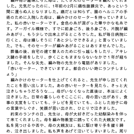
編み物が趣味だった母は、たくさんのセーターを編んでくれま
した。元気だったのに、1年前の2月に癌性腹膜炎で、あっという
間に還らぬ人となりました。癌だとは知らず、腸のヘルニアの手
術のために入院した母は、編みかけのセーターを持っていきまし
た。私の赤いセーターです。金色の糸が混ざった華やかな毛糸で
す。アーガイル模様で、すでに前身ごろ、後ろ身ごろ、片腕が編
みあがり、もう少しで出来上がるところでした。私が毎日病院に
行くと、母は嬉しそうに「あと少しでできるよ」と言っていまし
た。でも、そのセーターが編みあがることはありませんでした。
葬儀の後、自宅の建て替えのために引っ越しをしたり、アキレ
ス腱の手術をしたり、歩くこともままならないなかで１年が経ち
ました。そんな矢先、編み物の先生から電話がありました。
「赤いセーター、できていますよ。都合のいい時にランチしまし
ょう」
編みかけのセーターを仕上げてくれると、先生が申し出てくれ
たことを思い出しました。あの赤いセーターを見たら、きっと大
泣きしちゃうだろうな…。母がいなくなった直後は、本当によく
泣きました。日常の暮らしのそこここに、母の思い出があり、食
事の支度をしていても、テレビを見ていても、ふとした拍子に母
の言葉やしぐさ、笑顔が思い出され、ひとりで泣きました。
約束のランチの日、先生は、母が大好きだった幼馴染みを伴っ
て来てくれました。母を編み物教室に誘ってくれた大親友です。
私を見つけるや否や、母の大親友は、私に駆け寄り手を握り締
め、泣き出しました。私も声をあげて泣いてしまいました。周り