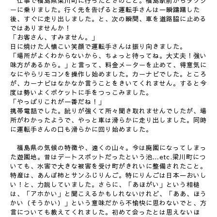
仕事で福島県梁川町に行ったときのこと。福島駅前からタクシ
ーに乗りました。行く先を告げると運転手さんは一瞬躊躇した
後、すぐに走り出しました。と、次の瞬間、車を道路脇に止める
ではありませんか！
「お客さん、すみません。」
日に焼けた人懐こい笑顔で運転手さんは振り向きました。
「場所がよくわからないから、ちょっと待ってね。大丈夫！強い
味方があるから。」と言って、料金メーターを止めて、得意気に
なにやらリモコンを操作し始めました。カーナビでした。ところ
が、カーナビはなかなか言うことをきいてくれません。すると今
度は勢いよくポケットに手をつっこみました。
「やっぱりこれが一番だね！」
携帯電話でした。訛りが強くて所々聞き取れませんでしたが、場
所がわかったようで、やっと車は滑らかに走り出しました。同時
に運転手さんの口も滑らかに回り始めました。
福島県の気候の特徴や、遠くの山々。今は廃園になってしまっ
た遊園地。昔はデートスポットだったという池…etc.梁川町につ
いても、水害で大きな被害を受け町がきれいに整備されたこと。
特産は、あんぽ柿とサンふじりんご。特にりんごは日本一おいし
い！と、力説していました。さらに、「あほがい」という相槌
は、「アホかい」と聞こえるかもしれないけれど、「ああ、ほう
かい（そうかい）」という意味だから不愉快に思わないでと、方
言についても教えてくれました。初めて会ったとは思えないほ