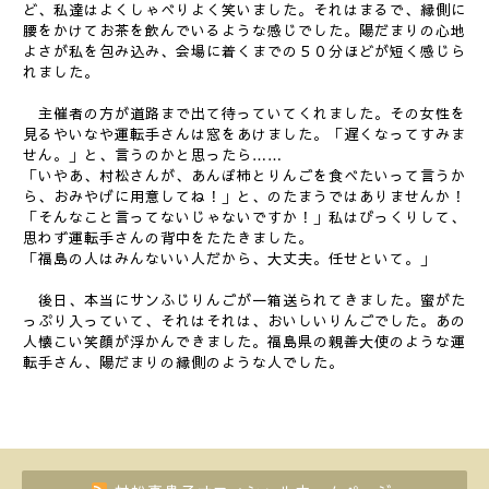
ど、私達はよくしゃべりよく笑いました。それはまるで、縁側に
腰をかけてお茶を飲んでいるような感じでした。陽だまりの心地
よさが私を包み込み、会場に着くまでの５０分ほどが短く感じら
れました。
主催者の方が道路まで出て待っていてくれました。その女性を
見るやいなや運転手さんは窓をあけました。「遅くなってすみま
せん。」と、言うのかと思ったら……
「いやあ、村松さんが、あんぽ柿とりんごを食べたいって言うか
ら、おみやげに用意してね！」と、のたまうではありませんか！
「そんなこと言ってないじゃないですか！」私はびっくりして、
思わず運転手さんの背中をたたきました。
「福島の人はみんないい人だから、大丈夫。任せといて。」
後日、本当にサンふじりんごが一箱送られてきました。蜜がた
っぷり入っていて、それはそれは、おいしいりんごでした。あの
人懐こい笑顔が浮かんできました。福島県の親善大使のような運
転手さん、陽だまりの縁側のような人でした。