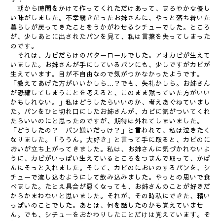
朝から時間をかけて作ってくれただけあって、まろやかな優し
い味がしました。不幸続きだったお姉さんに、やっと落ち着いた
暮らしが戻ってきたことをうかがわせるシチューでした。ところ
が、少しあとに出されたパンを見て、私は言葉を失ってしまった
のです。
それは、カビだらけのバターロールでした。アオカビが生えて
いました。お姉さんが手にしているパンにも、少しですがカビが
生えています。目が不自由なので気がつかなかったようです。
「教えてあげた方がいいかしら…？でも、失礼かしら。お姉さん
が恐縮してしまうことを考えると、このまま黙っていた方がいい
かもしれない。」私はどうしたらいいのか、考えあぐねていまし
た。パンをひと切れ口にしたお姉さんが、カビに気がついてくれ
たらいいのにと思ったのですが、期待は外れてしまいました。
「どうしたの？ パン嫌いだっけ？」と言われて、私は泣きたく
なりました。「ううん。大好き」と言って手に取ると、カビのに
おいが立ち上がってきました。私は、お姉さんに気づかれないよ
うに、カビがいっぱい生えているところをつまんで取って、かば
んにそっと入れました。そして、カビのにおいのするパンを、シ
チューで流し込むようにして飲み込みました。やっとの思いで食
べました。たとえ具合が悪くなっても、お姉さんのことが好きだ
からかまわないと思いました。それが、その時私にできた、精い
っぱいのことでした。あとは、何を話したのかも覚えていませ
ん。でも、シチューをおかわりしたことだけは覚えています。そ