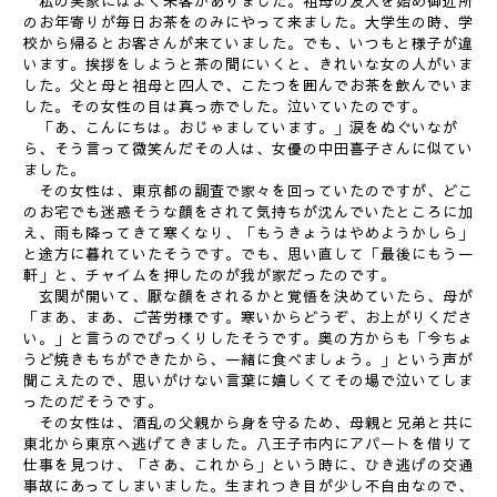
私の実家にはよく来客がありました。祖母の友人を始め御近所
のお年寄りが毎日お茶をのみにやって来ました。大学生の時、学
校から帰るとお客さんが来ていました。でも、いつもと様子が違
います。挨拶をしようと茶の間にいくと、きれいな女の人がいま
した。父と母と祖母と四人で、こたつを囲んでお茶を飲んでいま
した。その女性の目は真っ赤でした。泣いていたのです。
「あ、こんにちは。おじゃましています。」涙をぬぐいなが
ら、そう言って微笑んだその人は、女優の中田喜子さんに似てい
ました。
その女性は、東京都の調査で家々を回っていたのですが、どこ
のお宅でも迷惑そうな顔をされて気持ちが沈んでいたところに加
え、雨も降ってきて寒くなり、「もうきょうはやめようかしら」
と途方に暮れていたそうです。でも、思い直して「最後にもう一
軒」と、チャイムを押したのが我が家だったのです。
玄関が開いて、厭な顔をされるかと覚悟を決めていたら、母が
「まあ、まあ、ご苦労様です。寒いからどうぞ、お上がりくださ
い。」と言うのでびっくりしたそうです。奥の方からも「今ちょ
うど焼きもちができたから、一緒に食べましょう。」という声が
聞こえたので、思いがけない言葉に嬉しくてその場で泣いてしま
ったのだそうです。
その女性は、酒乱の父親から身を守るため、母親と兄弟と共に
東北から東京へ逃げてきました。八王子市内にアパートを借りて
仕事を見つけ、「さあ、これから」という時に、ひき逃げの交通
事故にあってしまいました。生まれつき目が少し不自由なので、