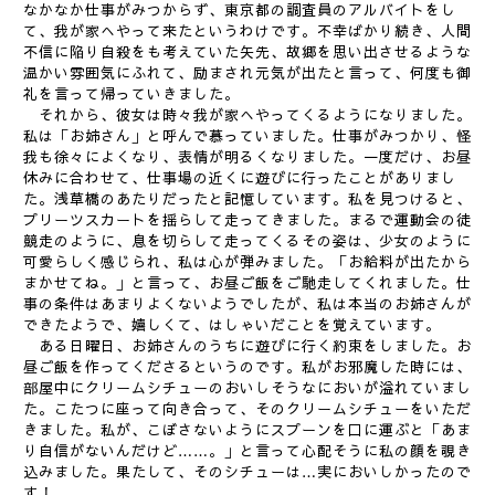
なかなか仕事がみつからず、東京都の調査員のアルバイトをし
て、我が家へやって来たというわけです。不幸ばかり続き、人間
不信に陥り自殺をも考えていた矢先、故郷を思い出させるような
温かい雰囲気にふれて、励まされ元気が出たと言って、何度も御
礼を言って帰っていきました。
それから、彼女は時々我が家へやってくるようになりました。
私は「お姉さん」と呼んで慕っていました。仕事がみつかり、怪
我も徐々によくなり、表情が明るくなりました。一度だけ、お昼
休みに合わせて、仕事場の近くに遊びに行ったことがありまし
た。浅草橋のあたりだったと記憶しています。私を見つけると、
プリーツスカートを揺らして走ってきました。まるで運動会の徒
競走のように、息を切らして走ってくるその姿は、少女のように
可愛らしく感じられ、私は心が弾みました。「お給料が出たから
まかせてね。」と言って、お昼ご飯をご馳走してくれました。仕
事の条件はあまりよくないようでしたが、私は本当のお姉さんが
できたようで、嬉しくて、はしゃいだことを覚えています。
ある日曜日、お姉さんのうちに遊びに行く約束をしました。お
昼ご飯を作ってくださるというのです。私がお邪魔した時には、
部屋中にクリームシチューのおいしそうなにおいが溢れていまし
た。こたつに座って向き合って、そのクリームシチューをいただ
きました。私が、こぼさないようにスプーンを口に運ぶと「あま
り自信がないんだけど……。」と言って心配そうに私の顔を覗き
込みました。果たして、そのシチューは…実においしかったので
す！