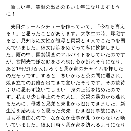
新しい年、笑顔の出番の多い１年になりますよう
に！
先日クリームシチューを作っていて、「今なら言え
る！」と思ったことがあります。大学生の時、帰宅す
ると、見知らぬ女性が祖母と両親と４人でこたつを囲
んでいました。彼女は涙をぬぐって私に挨拶しまし
た。雨の中、国勢調査のアルバイトをしていたのです
が、玄関先で嫌な顔をされ続け心が折れそうになり、
あと
1
軒だけがんばろうと我が家のチャイムを押した
のだそうです。すると、寒いからと茶の間に通され、
焼き立てのお餅が出てきて驚いたそうです。その歓待
ぶりに思わず泣いてしまい、身の上話を始めたので
す。私より少し年上のその人は、父親の暴力から逃れ
るために、母親と兄弟と東北から逃げてきました。新
生活を始めようと思った矢先、ひき逃げ事故にあい、
目も不自由なので、なかなか仕事が見つからないと嘆
いていました。彼女は時々我が家を訪れるようになり