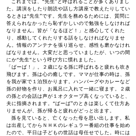
これまでは、“先生”と呼ばれることが多くありまし
た。講演をしたり朗読や話し方講座で教えたりしてい
るときは“先生”です。先生を務めるためには、質問に
答えられなかったら恥ずかしいので勉強をしなければ
なりません。皆が「なるほど！」と感心してくれた
り、感動してくれたりする話をしなければなりませ
ん。情報のアンテナを張り巡らせ、感性も磨かなけれ
ばなりません。大変だと思っていましたが、いつの間
にか“先生“という呼び方に慣れました。
「ばーば！」。２歳になる孫に呼ばれると疲れも吹き
飛びます。孫は心の癒しです。ママが仕事の時は、孫
を我が家で１泊預かります。ハンバーグやカレーなど
孫の好物を作り、お風呂に入れて一緒に寝ます。２歳
の孫との会話は声が１オクターブ高くなっていると、
夫に指摘されます。“ばーば”のときは楽しくて仕方あ
りませんが、孫が帰ると疲れがどっと出ます。
孫を見ていると、亡くなった母を思い出します。私
は出産してからＮＨＫのレギュラー番組の仕事を始め
たので、平日は子どもの世話は母任せでした。時には