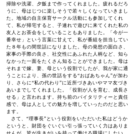
掃除や洗濯、夕飯まで作ってくれました。疲れるだろ
うに、母はじつに楽しそうで若々しくなっていきまし
た。地域の自主保育サークル活動にも参加してくれ
て、私が帰宅すると、子連れで遊びに来てくれた私の
友人とお茶会をしていることもありました。「今が一
番幸せ」という言葉に甘えて、私が番組を担当してい
た８年もの間世話になりました。母の発想の面白さ、
家事の手際の良さ、社交性にあふれた人柄など、知ら
なかった一面をたくさん知ることができました。母は
それまで嫁、妻、母という役割でしたが、我が家に通
うことにより、孫の世話をする“おばあちゃん”が加わ
り、さらに“私の代わり”に近所づきあいやママ友づき
あいまでしてくれました。「役割が人を育む、成長さ
せる」と言われます。持ち前のバイタリティーと責任
感で、母は人としての魅力を増していったのだと思い
ます。
さて、
“
理事長
”
という役割をいただいた私はどうか
というと、財団をぐいぐい引っ張っていく力はありま
せんが、皆が生きがいを持って働ける職場にしたい、