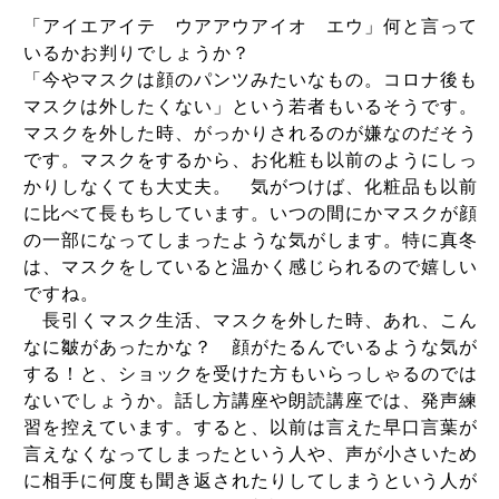
「アイエアイテ ウアアウアイオ エウ」何と言って
いるかお判りでしょうか？
「今やマスクは顔のパンツみたいなもの。コロナ後も
マスクは外したくない」という若者もいるそうです。
マスクを外した時、がっかりされるのが嫌なのだそう
です。マスクをするから、お化粧も以前のようにしっ
かりしなくても大丈夫。 気がつけば、化粧品も以前
に比べて長もちしています。いつの間にかマスクが顔
の一部になってしまったような気がします。特に真冬
は、マスクをしていると温かく感じられるので嬉しい
ですね。
長引くマスク生活、マスクを外した時、あれ、こん
なに皺があったかな？ 顔がたるんでいるような気が
する！と、ショックを受けた方もいらっしゃるのでは
ないでしょうか。話し方講座や朗読講座では、発声練
習を控えています。すると、以前は言えた早口言葉が
言えなくなってしまったという人や、声が小さいため
に相手に何度も聞き返されたりしてしまうという人が