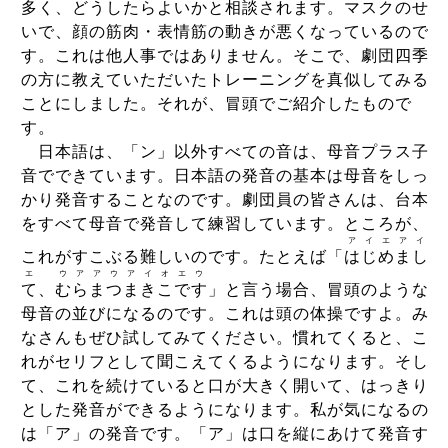
多く、どうしたらよいかと相談されます。マスクのせ
いで、顔の筋肉・表情筋の動きが悪くなっているので
す。これは他人事ではありません。そこで、劇団四季
の方に教えていただいたトレーニングを真似してみる
ことにしました。それが、冒頭でご紹介したもので
す。
日本語は、「ン」以外すべての音は、母音プラス子
音でできています。日本語の発音の基本は母音をしっ
かり発音することなのです。劇団員の皆さんは、台本
をすべて母音で発音して練習しています。ところが、
ア
イ
エ
ア
イ
これがすこぶる難しいのです。たとえば「
は
じ
め
ま
し
エ
ウ
ア
ア
ウ
ア
イ
オ
エ
ウ
て
、
む
ら
ま
つ
ま
き
こ
で
す
」と言う場合、冒頭のような
母音の並びになるのです。これは頭の体操ですよ。み
なさんもぜひ試してみてください。慣れてくると、こ
れがセリフとして聞こえてくるようになります。そし
て、これを続けていると口が大きく開いて、はっきり
とした発音ができるようになります。私が気になるの
は「ア」の発音です。「ア」は口を縦にあけて発音す