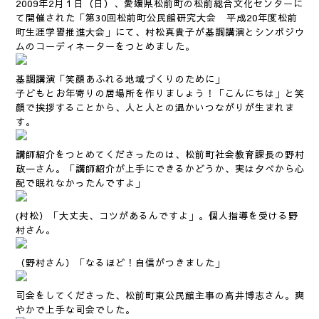
2009年2月１日（日）、愛媛県松前町の松前総合文化センターに
て開催された「第30回松前町公民館研究大会 平成20年度松前
町生涯学習推進大会」にて、村松真貴子が基調講演とシンポジウ
ムのコーディネーターをつとめました。
基調講演「笑顔あふれる地域づくりのために」
子どもとお年寄りの居場所を作りましょう！「こんにちは」と笑
顔で挨拶することから、人と人との温かいつながりが生まれま
す。
講師紹介をつとめてくださったのは、松前町社会教育課長の野村
政一さん。「講師紹介が上手にできるかどうか、実は夕べから心
配で眠れなかったんですよ」
(村松）「大丈夫、コツがあるんですよ」。個人指導を受ける野
村さん。
（野村さん）「なるほど！自信がつきました」
司会をしてくださった、松前町東公民館主事の高井博志さん。爽
やかで上手な司会でした。