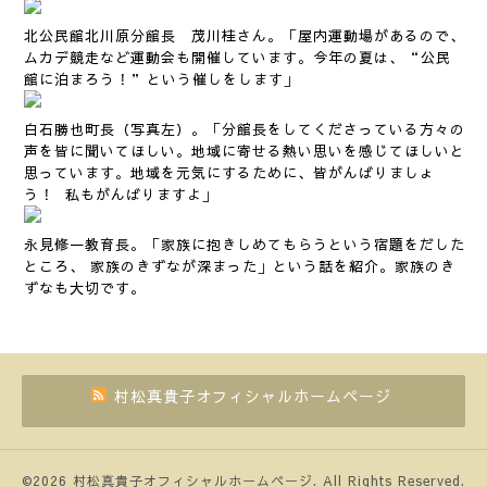
北公民館北川原分館長 茂川桂さん。「屋内運動場があるので、
ムカデ競走など運動会も開催しています。今年の夏は、“公民
館に泊まろう！”という催しをします」
白石勝也町長（写真左）。「分館長をしてくださっている方々の
声を皆に聞いてほしい。地域に寄せる熱い思いを感じてほしいと
思っています。地域を元気にするために、皆がんばりましょ
う！ 私もがんばりますよ」
永見修一教育長。「家族に抱きしめてもらうという宿題をだした
ところ、 家族のきずなが深まった」という話を紹介。家族のき
ずなも大切です。
村松真貴子オフィシャルホームページ
©2026
村松真貴子オフィシャルホームページ
. All Rights Reserved.