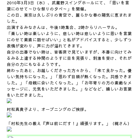
2010年3月3日（水）、武蔵野スイングホールにて、「思いを言
葉にのせて～ひな祭りの夕べ～」を開催。
この日、東京は久しぶりの青空で、麗らかな春の陽気に恵まれま
した。
出演するみなさんは、午後1時集合、2時からリハーサル。
「楽しい時は楽しいように、悲しい時は悲しいように思いを言葉
にのせて素直に話せばいい」と私がアドバイスすると、少しずつ
表情が変わり、声に力が溢れてきます。
自分の出番でない時は、皆客席で見ていますが、本番に向けてみ
るみる上達する仲間のようすに目を見張り、刺激を受け、それが
自分の力にもなるようです。
終わったあと、お越しくださった方々から、「来て良かった。優
しい気持ちになった。」「思わず目頭が熱くなった。共感できま
した。」「母親に会いたくなった。」「お年寄りの方の素敵なメ
ッセージに、元気をいただきました。」などなど、嬉しいお言葉
をいただきました。
村松真貴子より、オープニングのご挨拶。
「村松先生の教え『声は前にだす！』頑張ります。」（梶さん）