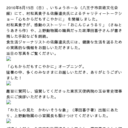
2010年8月15日（日）、いちょうホール（八王子市芸術文化会
館）にて、村松真貴子＆佐藤達夫氏によるチャリティートークシ
ョー「心もからだもすこやかに」 を開催しました。
村松真貴子が、感動のストーリー「おこんじょうるり」（さねと
うあきら作）や、上野動物園の職員だった故澤田喜子さんが書き
残した手記などを朗読。
食生活ジャーナリストの佐藤達夫氏には、健康な生活を送るため
の実践的な情報をお話しいただきました。
当日の写真をご覧ください。
「心もからだもすこやかに」オープニング。
猛暑の中、多くのみなさまにお越しいただき、ありがとうござい
ました！
趣旨に賛同し、協賛してくださった東京天使病院の玉谷青史理事
長にご挨拶いただきました。
「わたしの見た かわいそうな象」（澤田喜子著）出版にあた
り、上野動物園の小宮園長も駆けつけてくださいました。