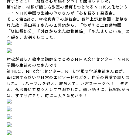
貴子とともに 朗読と心を語る夕べ」を開催しました。
第1部は、村松が話し方教室の講師をつとめるＮＨＫ文化センタ
ー・ＮＨＫ学園の生徒のみなさんが「心を語る」発表会。
そして第2部は、村松真貴子の朗読会。長年上野動物園に勤務さ
れた故・澤田喜子さんの回想録から、「わが町と上野動物園」
「猛獣類処分」「外国から来た動物使節」「水たまりと小鳥」の
４編を、お送りしました。
村松が話し方教室の講師をつとめるＮＨＫ文化センター・ＮＨＫ
学園の生徒のみなさんです。
第1部は、NHK文化センター、NHｋ学園で学ぶ生徒さん達が、
母に対する想いや日常のエピソードなどを、自分の言葉で語りま
した。 リハーサルを終え、着替えて、いざステージへ！ 皆さ
ん、落ち着いて堂々として立派でした。熱い語りに、観客席から
は、すすり泣きや、時には大きな笑いも！