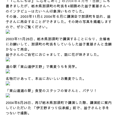
「『こんにちは』 に心をこめて」の
2004年４月号「念願」
にも
書きましたが、栃木県那須町の町長を4期務めた益子重雄さんへ
のインタビューはたいへん印象深いものでした。
その後、2003年11月と2004年６月に講演会で那須町を訪れ、益
子さんに再会することができました。その時の写真を掲載します
ので、ぜひご覧ください。
2003年11月26日、栃木県那須町で講演することになり、主催者
にお願いして、那須町の町長をしていらした益子重雄さんと念願
かなって再会。
益子さんのご自宅におじゃまして、話に花が咲きました。
道の駅「東山道伊王野」で蕎麦うちを見学。
名物だけあって、本当においしいお蕎麦でした。
「東山道道の駅」食堂のスタッフの皆さんと、パチリ！
2004年6月26日、再び栃木県那須町で講演した際、講演前に案内
していただいた 「伊王野まつり伝承館」前で、益子さんと手を
つないで撮影。